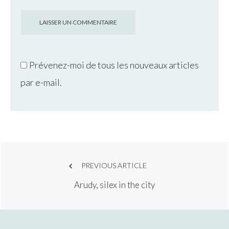
Prévenez-moi de tous les nouveaux articles
par e-mail.
Post
PREVIOUS ARTICLE
Arudy, silex in the city
navigation