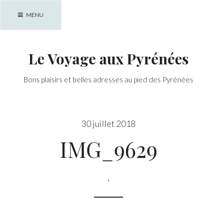
Skip
MENU
to
content
Le Voyage aux Pyrénées
Bons plaisirs et belles adresses au pied des Pyrénées
30 juillet 2018
IMG_9629
,