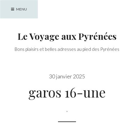
Skip
MENU
to
content
Le Voyage aux Pyrénées
Bons plaisirs et belles adresses au pied des Pyrénées
30 janvier 2025
garos 16-une
,