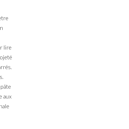
ètre
in
 lire
rojeté
arrés.
s.
 pâte
e aux
hale