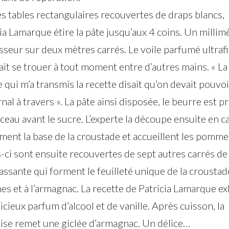
s tables rectangulaires recouvertes de draps blancs,
ia Lamarque étire la pâte jusqu’aux 4 coins. Un millim
sseur sur deux mètres carrés. Le voile parfumé ultraf
it se trouer à tout moment entre d’autres mains. « La
qui m’a transmis la recette disait qu’on devait pouvoir
rnal à travers ». La pâte ainsi disposée, le beurre est p
ceau avant le sucre. L’experte la découpe ensuite en c
rment la base de la croustade et accueillent les pomme
-ci sont ensuite recouvertes de sept autres carrés de
assante qui forment le feuilleté unique de la croustad
s et à l’armagnac. La recette de Patricia Lamarque ex
icieux parfum d’alcool et de vanille. Après cuisson, la
ise remet une giclée d’armagnac. Un délice…