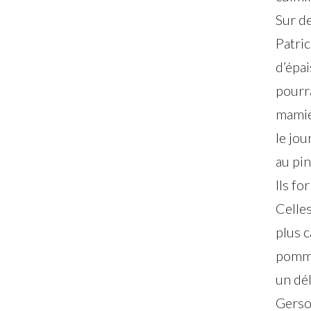
Sur de
Patric
d’épai
pourra
mamie 
le jou
au pin
Ils fo
Celles
plus c
pomme
un dél
Gerso