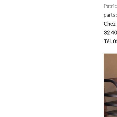
Patri
parts 
Chez 
32 4
Tél. 