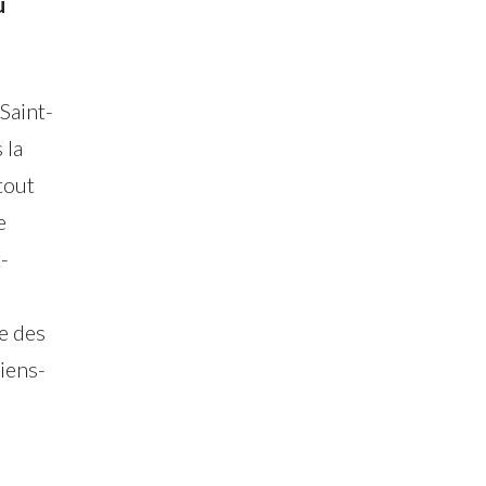
u
Saint-
 la
tout
e
-
e des
iens-