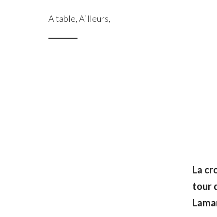
A table
,
Ailleurs
,
La cr
tour 
Lamar