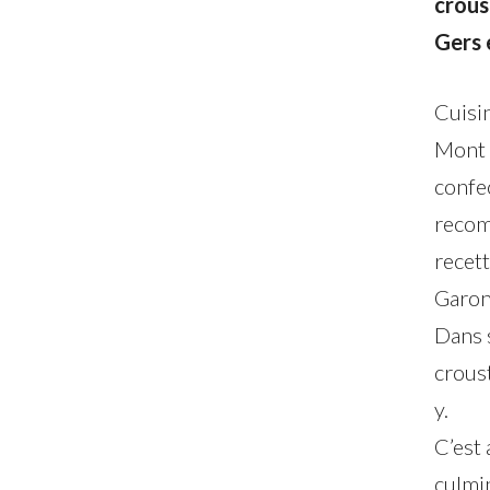
crous
Gers 
Cuisin
Mont 
confe
recomm
recet
Garon
Dans s
crous
y.
C’est 
culmin