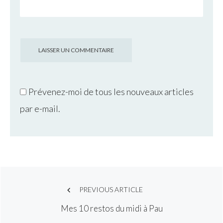
Prévenez-moi de tous les nouveaux articles
par e-mail.
Post
PREVIOUS ARTICLE
Mes 10 restos du midi à Pau
navigation