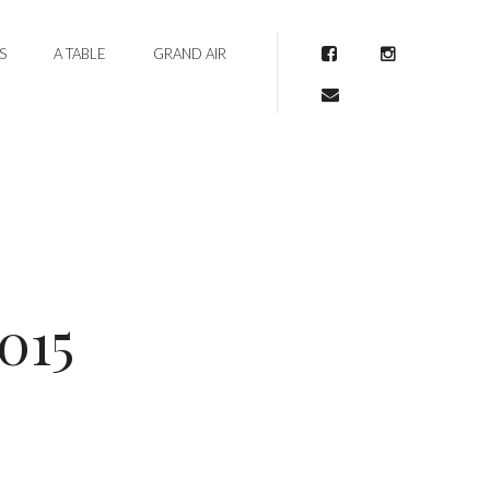
S
A TABLE
GRAND AIR
Facebook
Instagram
Mail
015