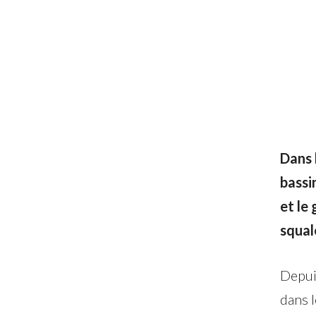
Dans 
bassi
et le
squal
Depuis
dans l