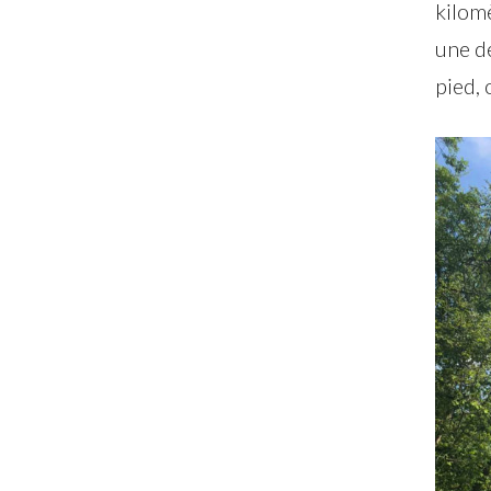
kilomè
une de
pied, 