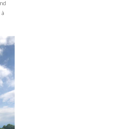
end
 à