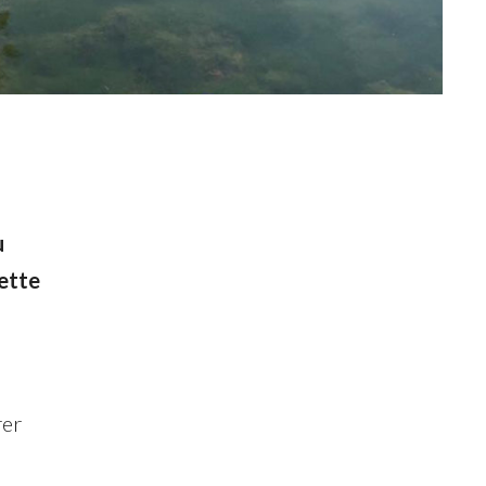
u
iette
rer