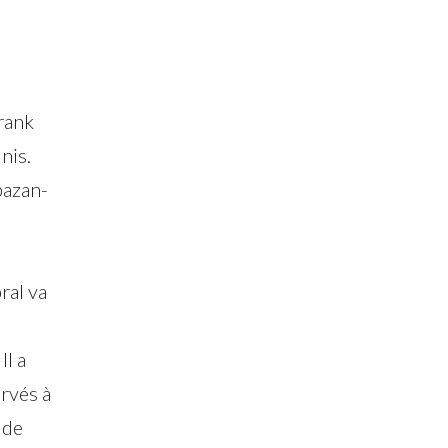
Frank
nis.
bazan-
ral va
Il a
ervés à
 de