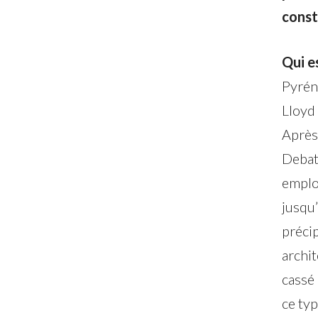
const
Qui e
Pyréné
Lloyd 
Après
Debat
employ
jusqu’
précip
archit
cassé 
ce typ