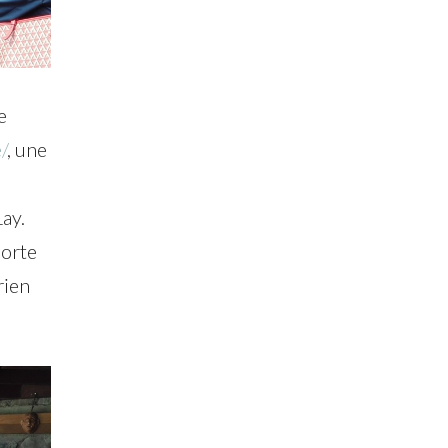
e
/
, une
ay.
porte
rien