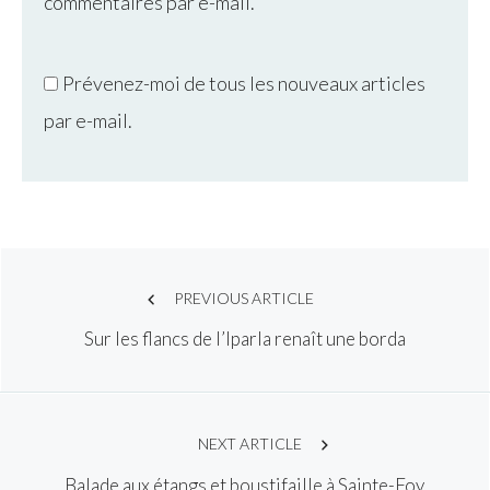
commentaires par e-mail.
Prévenez-moi de tous les nouveaux articles
par e-mail.
Post
PREVIOUS ARTICLE
Sur les flancs de l’Iparla renaît une borda
navigation
NEXT ARTICLE
Balade aux étangs et boustifaille à Sainte-Foy