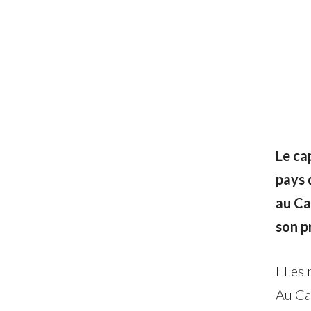
Le ca
pays 
au Ca
son p
Elles 
Au Ca