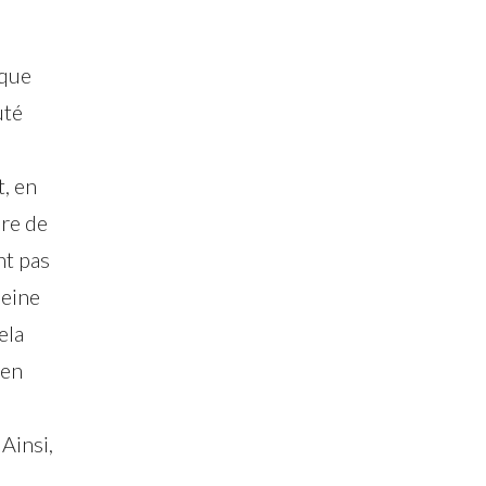
oque
uté
t, en
dre de
nt pas
leine
ela
 en
Ainsi,