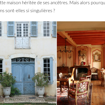
tte maison héritée de ses ancêtres. Mais alors pourqu
s sont-elles si singulières ?