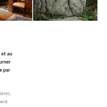
 et au
urner
e par
ières.
ment