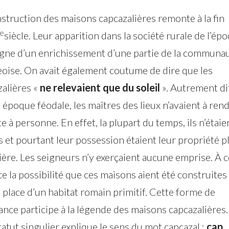
struction des maisons capcazalières remonte à la fin
e
siècle. Leur apparition dans la société rurale de l’ép
gne d’un enrichissement d’une partie de la communa
eoise. On avait également coutume de dire que les
zalières «
ne relevaient que du soleil
». Autrement di
 époque féodale, les maîtres des lieux n’avaient à ren
 à personne. En effet, la plupart du temps, ils n’étaie
 et pourtant leur possession étaient leur propriété p
ière. Les seigneurs n’y exerçaient aucune emprise. À c
te la possibilité que ces maisons aient été construites
t place d’un habitat romain primitif. Cette forme de
nce participe à la légende des maisons capcazalières. 
tatut singulier explique le sens du mot capcazal :
cap
,