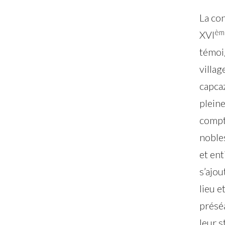
La con
èm
XVI
témoi
villag
capca
pleine
compte
nobles
et ent
s’ajou
lieu e
préséa
leur s