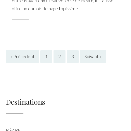
entre Navarrenx et Sauveterre de Béarn, le Lausset
offre un couloir de nage topissime.
« Précédent
1
2
3
Suivant »
Destinations
BÉARN